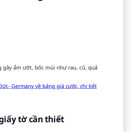
 gây ẩm ướt, bốc mùi như rau, củ, quả
Đức- Germany về bảng giá cước, chi tiết
giấy tờ cần thiết