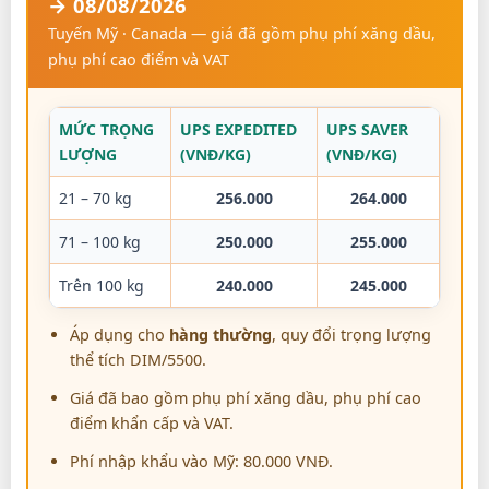
→ 08/08/2026
Tuyến Mỹ · Canada — giá đã gồm phụ phí xăng dầu,
phụ phí cao điểm và VAT
MỨC TRỌNG
UPS EXPEDITED
UPS SAVER
LƯỢNG
(VNĐ/KG)
(VNĐ/KG)
21 – 70 kg
256.000
264.000
71 – 100 kg
250.000
255.000
Trên 100 kg
240.000
245.000
Áp dụng cho
hàng thường
, quy đổi trọng lượng
thể tích DIM/5500.
Giá đã bao gồm phụ phí xăng dầu, phụ phí cao
điểm khẩn cấp và VAT.
Phí nhập khẩu vào Mỹ: 80.000 VNĐ.