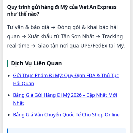
Quy trình gửi hàng đi Mỹ của Viet An Express
như thế nào?
Tư vấn & báo giá → Đóng gói & khai báo hải
quan → Xuất khẩu từ Tân Sơn Nhất → Tracking
real-time → Giao tận nơi qua UPS/FedEx tại Mỹ.
Dịch Vụ Liên Quan
Gửi Thực Phẩm Đi Mỹ: Quy Định FDA & Thủ Tục
Hải Quan
Bảng Giá Gửi Hàng Đi Mỹ 2026 – Cập Nhật Mới
Nhất
Bảng Giá Vận Chuyển Quốc Tế Cho Shop Online