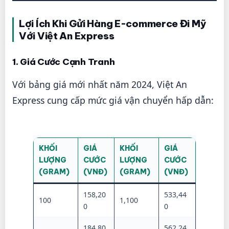
Lợi Ích Khi Gửi Hàng E-commerce Đi Mỹ
Với Việt An Express
1. Giá Cước Cạnh Tranh
Với bảng giá mới nhất năm 2024, Việt An
Express cung cấp mức giá vận chuyển hấp dẫn:
KHỐI
GIÁ
KHỐI
GIÁ
LƯỢNG
CƯỚC
LƯỢNG
CƯỚC
(GRAM)
(VNĐ)
(GRAM)
(VNĐ)
158,20
533,44
100
1,100
0
0
184,80
562,24