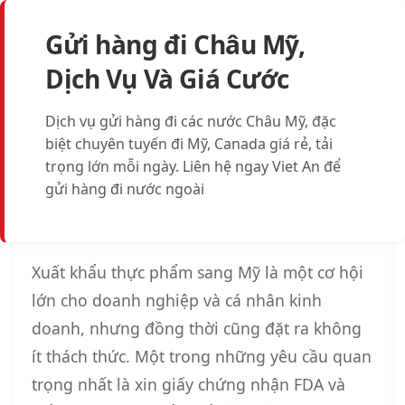
HOTLINE: 0909 805 845
Gửi hàng đi Châu Mỹ,
Hướng Dẫn Chi Tiết Cách Làm Giấy Chứng Nhận
Gửi Hàng E-commerce Đi Mỹ Chỉ Từ 158,000₫ Với
Những Điều Cần Biết Khi Gửi Hàng Đi Mỹ Bằng
Gửi Hàng Đi Mỹ Cho Du Học Sinh: Hướng Dẫn Chi
Top 10 Kinh Nghiệm Gửi Hàng Đi Mỹ: Bí Quyết Vận
Gửi hàng đi Mỹ nhưng hàng hóa không được nhập
Dịch Vụ Và Giá Cước
FDA và Kiểm Dịch Thực Phẩm Khi Gửi Hàng Đi Mỹ
Việt An Express
Đường Hàng Không
Tiết & Tiết Kiệm Nhất 2024
Chuyển Hiệu Quả và An Toàn
vào Mỹ- Điều gì sẽ xảy ra?
2025
Tháng 10 21, 2024
Tháng 7 26, 2024
Tháng 5 13, 2024
Tháng 1 16, 2024
Tháng 3 30, 2023
Dịch vụ gửi hàng đi các nước Châu Mỹ, đặc
Tháng 11 20, 2024
biệt chuyên tuyến đi Mỹ, Canada giá rẻ, tải
trọng lớn mỗi ngày. Liên hệ ngay Viet An để
gửi hàng đi nước ngoài
Xuất khẩu thực phẩm sang Mỹ là một cơ hội
lớn cho doanh nghiệp và cá nhân kinh
doanh, nhưng đồng thời cũng đặt ra không
ít thách thức. Một trong những yêu cầu quan
trọng nhất là xin giấy chứng nhận FDA và