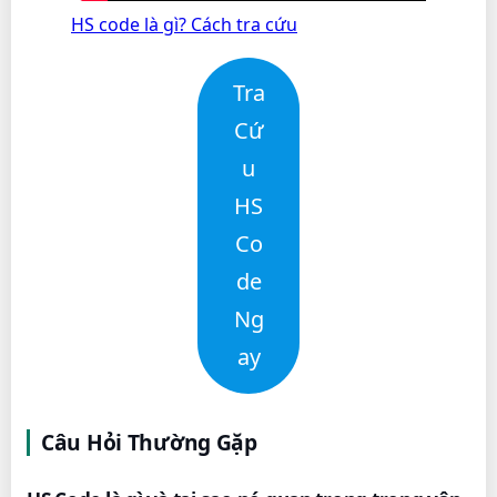
HS code là gì? Cách tra cứu
Tra
Cứ
u
HS
Co
de
Ng
ay
Câu Hỏi Thường Gặp