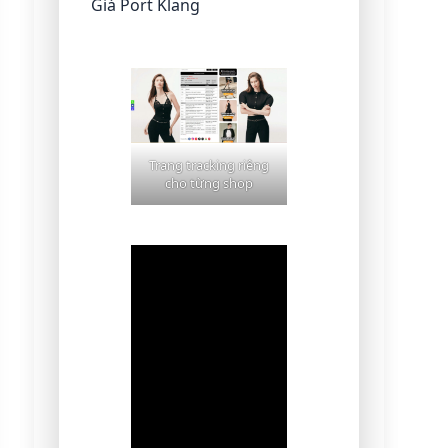
Giá Port Klang
Trang tracking riêng
cho từng shop