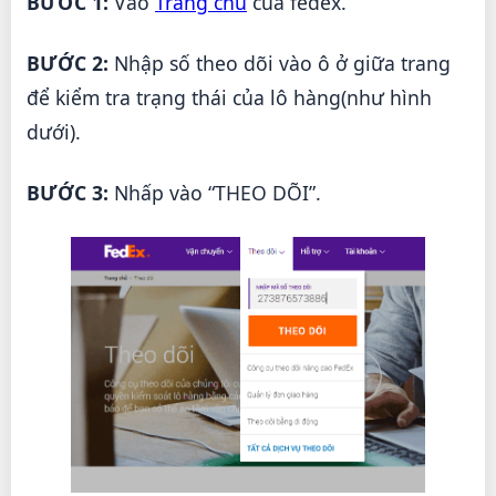
BƯỚC 1:
Vào
Trang chủ
của fedex.
BƯỚC 2:
Nhập số theo dõi vào ô ở giữa trang
để kiểm tra trạng thái của lô hàng(như hình
dưới).
BƯỚC 3:
Nhấp vào “THEO DÕI”.