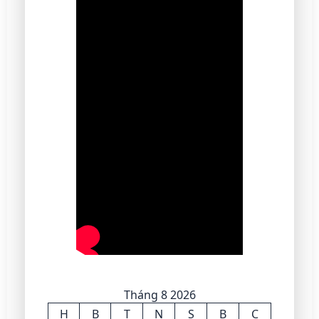
Tháng 8 2026
H
B
T
N
S
B
C