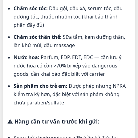
Chăm sóc tóc:
Dầu gội, dầu xả, serum tóc, dầu
dưỡng tóc, thuốc nhuộm tóc (khai báo thành
phần đầy đủ)
Chăm sóc thân thể:
Sữa tắm, kem dưỡng thân,
lăn khử mùi, dầu massage
Nước hoa:
Parfum, EDP, EDT, EDC — cần lưu ý
nước hoa có cồn >70% bị xếp vào dangerous
goods, cần khai báo đặc biệt với carrier
Sản phẩm cho trẻ em:
Được phép nhưng NPRA
kiểm tra kỹ hơn, đặc biệt với sản phẩm không
chứa paraben/sulfate
⚠️ Hàng cần tư vấn trước khi gửi:
Kem chứa hydroquinone >2% (cần kê đơn tại