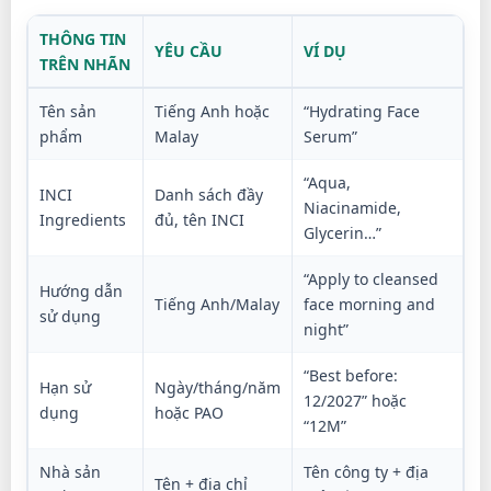
THÔNG TIN
YÊU CẦU
VÍ DỤ
TRÊN NHÃN
Tên sản
Tiếng Anh hoặc
“Hydrating Face
phẩm
Malay
Serum”
“Aqua,
INCI
Danh sách đầy
Niacinamide,
Ingredients
đủ, tên INCI
Glycerin…”
“Apply to cleansed
Hướng dẫn
Tiếng Anh/Malay
face morning and
sử dụng
night”
“Best before:
Hạn sử
Ngày/tháng/năm
12/2027” hoặc
dụng
hoặc PAO
“12M”
Nhà sản
Tên công ty + địa
Tên + địa chỉ