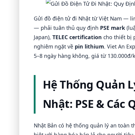
Gửi đồ điện tử đi Nhật từ Việt Nam — lin
— phải tuân thủ quy định
PSE mark
(luậ
Japan),
TELEC certification
cho thiết bị 
nghiêm ngặt về
pin lithium
. Viet An E
5–8 ngày hàng không, giá từ 130.000đ/k
Hệ Thống Quản Lý 
Nhật: PSE & Các 
Nhật Bản có hệ thống quản lý an toàn th
biệt với hàng hóa bán lẻ cho người tiê