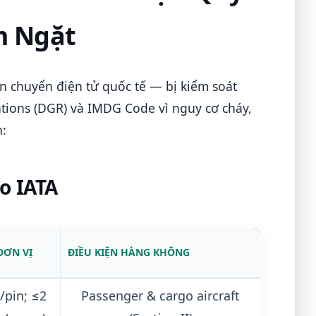
m Ngặt
ận chuyển điện tử quốc tế — bị kiểm soát
tions (DGR) và IMDG Code vì nguy cơ cháy,
:
eo IATA
ĐƠN VỊ
ĐIỀU KIỆN HÀNG KHÔNG
pin; ≤2
Passenger & cargo aircraft