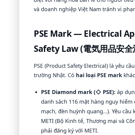
và doanh nghiệp Việt Nam tránh vi phạ
PSE Mark — Electrical Ap
Safety Law (電気用品安全
PSE (Product Safety Electrical) là yêu cầu
trường Nhật. Có
hai loại PSE mark
khác
PSE Diamond mark (◇ PSE):
áp dụn
danh sách 116 mặt hàng nguy hiểm c
mạch, đèn huỳnh quang…). Yêu cầu k
METI (Bộ Kinh tế, Thương mại và Cô
phải đăng ký với METI.