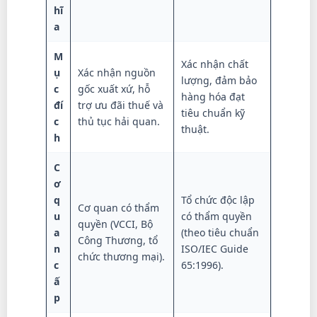
hĩ
a
M
Xác nhận chất
ụ
Xác nhận nguồn
lượng, đảm bảo
c
gốc xuất xứ, hỗ
hàng hóa đạt
đí
trợ ưu đãi thuế và
tiêu chuẩn kỹ
c
thủ tục hải quan.
thuật.
h
C
ơ
q
Tổ chức độc lập
Cơ quan có thẩm
u
có thẩm quyền
quyền (VCCI, Bộ
a
(theo tiêu chuẩn
Công Thương, tổ
n
ISO/IEC Guide
chức thương mại).
c
65:1996).
ấ
p