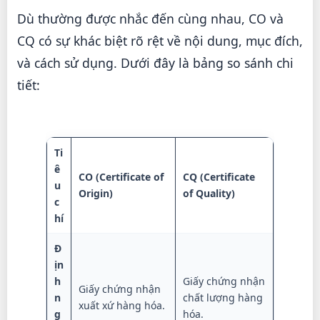
Dù thường được nhắc đến cùng nhau, CO và
CQ có sự khác biệt rõ rệt về nội dung, mục đích,
và cách sử dụng. Dưới đây là bảng so sánh chi
tiết:
Ti
ê
CO (Certificate of
CQ (Certificate
u
Origin)
of Quality)
c
hí
Đ
ịn
h
Giấy chứng nhận
Giấy chứng nhận
n
chất lượng hàng
xuất xứ hàng hóa.
g
hóa.