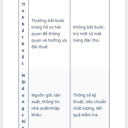
Tí
n
h
Thường bắt buộc
b
trong hồ sơ hải
Không bắt buộc,
ắ
quan để thông
trừ một số mặt
t
quan và hưởng ưu
hàng đặc thù.
b
đãi thuế.
u
ộ
c
N
ội
d
u
Nguồn gốc sản
Thông số kỹ
n
xuất, thông tin
thuật, tiêu chuẩn
g
nhà xuất/nhập
chất lượng, kết
c
khẩu.
quả kiểm tra.
hí
n