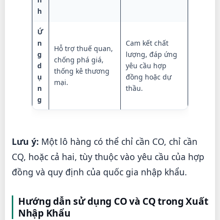
h
Ứ
n
Cam kết chất
Hỗ trợ thuế quan,
g
lượng, đáp ứng
chống phá giá,
d
yêu cầu hợp
thống kê thương
ụ
đồng hoặc dự
mại.
n
thầu.
g
Lưu ý:
Một lô hàng có thể chỉ cần CO, chỉ cần
CQ, hoặc cả hai, tùy thuộc vào yêu cầu của hợp
đồng và quy định của quốc gia nhập khẩu.
Hướng dẫn sử dụng CO và CQ trong Xuất
Nhập Khẩu