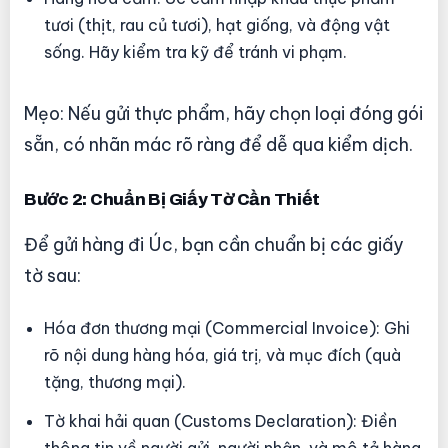
tươi (thịt, rau củ tươi), hạt giống, và động vật
sống. Hãy kiểm tra kỹ để tránh vi phạm.
Mẹo: Nếu gửi thực phẩm, hãy chọn loại đóng gói
sẵn, có nhãn mác rõ ràng để dễ qua kiểm dịch.
Bước 2: Chuẩn Bị Giấy Tờ Cần Thiết
Để gửi hàng đi Úc, bạn cần chuẩn bị các giấy
tờ sau:
Hóa đơn thương mại (Commercial Invoice): Ghi
rõ nội dung hàng hóa, giá trị, và mục đích (quà
tặng, thương mại).
Tờ khai hải quan (Customs Declaration): Điền